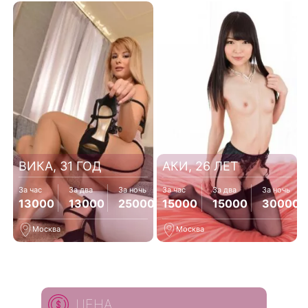
ВИКА, 31 ГОД
АКИ, 26 ЛЕТ
За час
За два
За ночь
За час
За два
За ночь
13000
13000
25000
15000
15000
30000
Москва
Москва
ЦЕНА