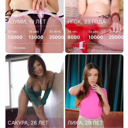
АЗУМИ, 19 ЛЕТ
НГОК, 23 ГОДА
За час
За два
За ночь
За час
За два
За ночь
13000
13000
25000
8000
10000
25000
Москва
Москва
САКУРА, 26 ЛЕТ
ЛИКА, 29 ЛЕТ