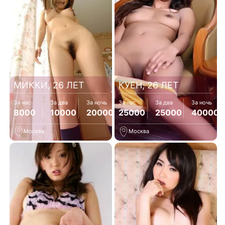
МИККИ, 26 ЛЕТ
КУЕН, 26 ЛЕТ
За час
За два
За ночь
За час
За два
За ночь
8000
10000
20000
25000
25000
40000
Москва
Москва