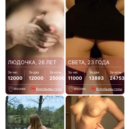
ЛЮДОЧКА, 26 ЛЕТ
СВЕТА, 23 ГОДА
За час
За два
За ночь
За час
За два
За ночь
12000
12000
25000
11000
13893
24753
Москва
Москва
Воробьевы горы
Воробьевы горы