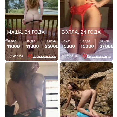
МАША, 24 ГОДА
БЭЛЛА, 24 ГОДА
За час
За два
За ночь
За час
За два
За ночь
11000
11000
25000
15000
15000
37000
Москва
Москва
Воробьевы горы
Воробьевы горы