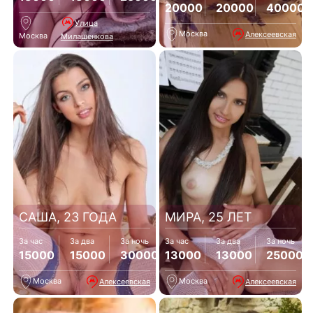
20000
20000
40000
Улица
Москва
Алексеевская
Москва
Милашенкова
САША, 23 ГОДА
МИРА, 25 ЛЕТ
За час
За два
За ночь
За час
За два
За ночь
15000
15000
30000
13000
13000
25000
Москва
Москва
Алексеевская
Алексеевская