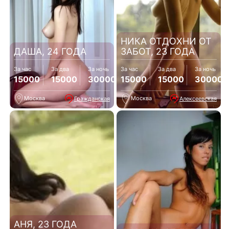
НИКА ОТДОХНИ ОТ
ДАША, 24 ГОДА
ЗАБОТ, 23 ГОДА
За час
За два
За ночь
За час
За два
За ночь
15000
15000
30000
15000
15000
30000
Москва
Москва
Гражданская
Алексеевская
АНЯ, 23 ГОДА