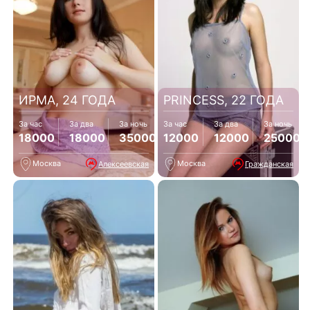
ИРМА, 24 ГОДА
PRINCESS, 22 ГОДА
За час
За два
За ночь
За час
За два
За ночь
18000
18000
35000
12000
12000
25000
Москва
Москва
Алексеевская
Гражданская