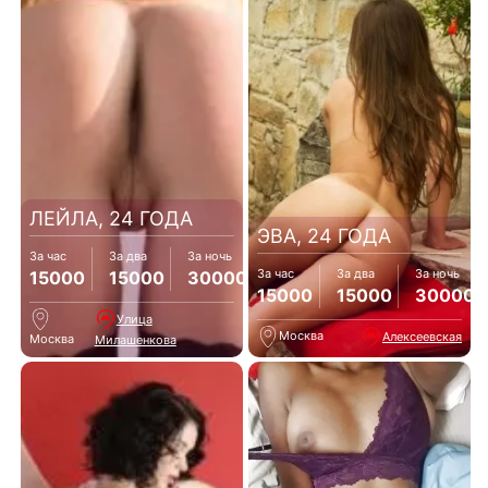
ЛЕЙЛА, 24 ГОДА
ЭВА, 24 ГОДА
За час
За два
За ночь
За час
За два
За ночь
15000
15000
30000
15000
15000
30000
Улица
Москва
Алексеевская
Москва
Милашенкова