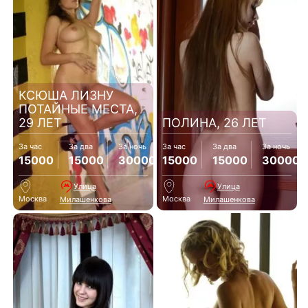
КСЮША ЛИЗНУ
ПОТАЙНЫЕ МЕСТА,
29 ЛЕТ
ПОЛИНА, 26 ЛЕТ
За час
За два
За ночь
За час
За два
За ночь
15000
15000
30000
15000
15000
30000
Улица
Улица
Москва
Москва
Милашенкова
Милашенкова