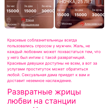
ЯНОЧКА, 25 ЛЕТ
За час
За два
За ночь
За час
За два
За ночь
15000
15000
30000
15000
15000
30000
Улица
Москва
Алексеевская
Москва
Милашенкова
Красивые соблазнительницы всегда
пользовались спросом у мужчин. Жаль, не
каждый любовник может похвастаться тем, что
у него был интим с такой развратницей.
Красивые девушки доступны не всем, а вот за
услугами проституток может обратиться
любой. Сексуальная дама приедет к вам и
доставит неземное наслаждение.
Развратные жрицы
любви на станции