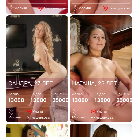
Москва
Москва
Алексеевская
Гражданская
САНДРА, 27 ЛЕТ
НАТАША, 28 ЛЕТ
За час
За два
За ночь
За час
За два
За ночь
13000
13000
25000
13000
13000
25000
Улица
Улица
Москва
Москва
Милашенкова
Милашенкова