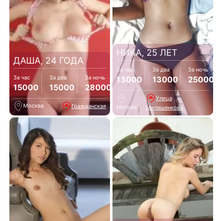
НИКА, 25 ЛЕТ
ДАША, 24 ГОДА
За час
За два
За ночь
За час
За два
За ночь
13000
13000
25000
15000
15000
28000
Улица
Москва
Гражданская
Москва
Милашенкова