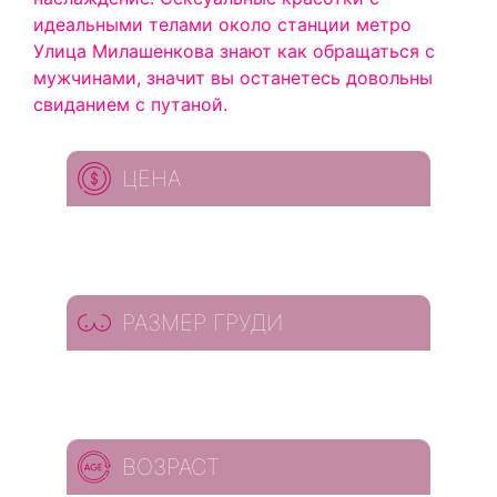
идеальными телами около станции метро
Улица Милашенкова знают как обращаться с
мужчинами, значит вы останетесь довольны
свиданием с путаной.
ЦЕНА
РАЗМЕР ГРУДИ
ВОЗРАСТ