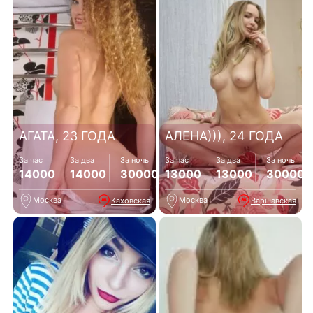
АГАТА, 23 ГОДА
АЛЕНА))), 24 ГОДА
За час
За два
За ночь
За час
За два
За ночь
14000
14000
30000
13000
13000
30000
Москва
Москва
Каховская
Варшавская