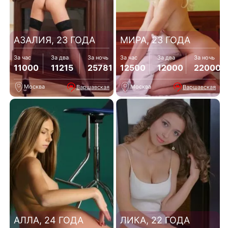
АЗАЛИЯ, 23 ГОДА
МИРА, 23 ГОДА
За час
За два
За ночь
За час
За два
За ночь
11000
11215
25781
12500
12000
22000
Москва
Москва
Варшавская
Варшавская
АЛЛА, 24 ГОДА
ЛИКА, 22 ГОДА