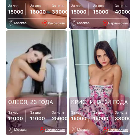
За час
За два
За ночь
За час
За два
За ночь
15000
16000
33000
15000
15000
40000
Москва
Москва
Каховская
Варшавская
ОЛЕСЯ, 23 ГОДА
КРИСТИНА, 24 ГОДА
За час
За два
За ночь
За час
За два
За ночь
11000
11000
25000
15000
15000
33000
Москва
Москва
Варшавская
Варшавская