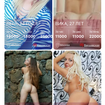
ЛЕРА, 24 ГОДА
ВИКА, 27 ЛЕТ
За час
За два
За ночь
За час
За два
За ночь
13000
13000
25000
11000
11000
22000
Москва
Москва
Каховская
Варшавская