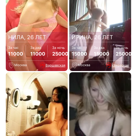
НИЛА, 26 ЛЕТ
ИРИНА, 26 ЛЕТ
За час
За два
За ночь
За час
За два
За ночь
11000
11000
25000
15000
15000
25000
Москва
Москва
Варшавская
Каховская