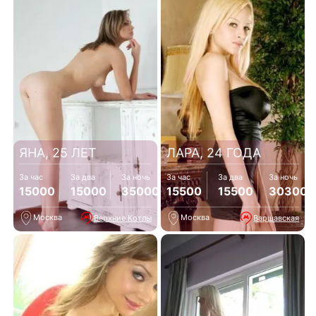
ЯНА, 25 ЛЕТ
ЛАРА, 24 ГОДА
За час
За два
За ночь
За час
За два
За ночь
15000
15000
35000
15500
15500
30300
Москва
Москва
Верхние Котлы
Варшавская