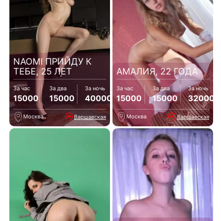
NAOMI ПРИЙДУ К
ТЕБЕ, 25 ЛЕТ
АМАЛИЯ, 22 ГОДА
За час
За два
За ночь
За час
За два
За ночь
15000
15000
40000
15000
15000
32000
Москва
Москва
Варшавская
Варшавская