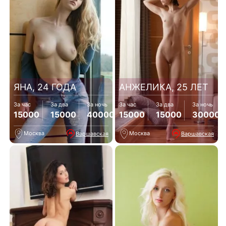
ЯНА, 24 ГОДА
АНЖЕЛИКА, 25 ЛЕТ
За час
За два
За ночь
За час
За два
За ночь
15000
15000
40000
15000
15000
30000
Москва
Москва
Варшавская
Варшавская