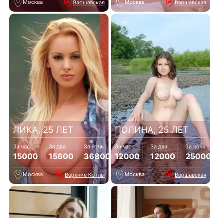
Москва
Москва
Варшавская
Варшавская
ЛИКА, 25 ЛЕТ
ПОЛИНА, 25 ЛЕТ
За час
За два
За ночь
За час
За два
За ночь
15000
15600
36800
12000
12000
25000
Москва
Москва
Верхние Котлы
Варшавская