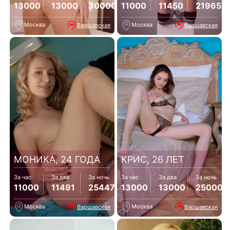
13000
13000
30000
11000
11450
21965
Москва
Москва
Варшавская
Варшавская
МОНИКА, 24 ГОДА
КРИС, 26 ЛЕТ
За час
За два
За ночь
За час
За два
За ночь
11000
11491
25447
13000
13000
25000
Москва
Москва
Варшавская
Варшавская