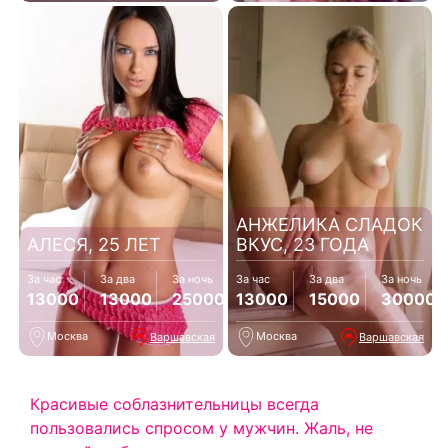
АНЖЕЛИКА СЛАДОК
АЛЕСЯ, 25 ЛЕТ
ВКУС, 23 ГОДА
За час
За два
За ночь
За час
За два
За ночь
13000
13000
25000
13000
15000
30000
Москва
Москва
Варшавская
Варшавская
Красивые соблазнительницы всегда
пользовались спросом у мужчин. Жаль, не