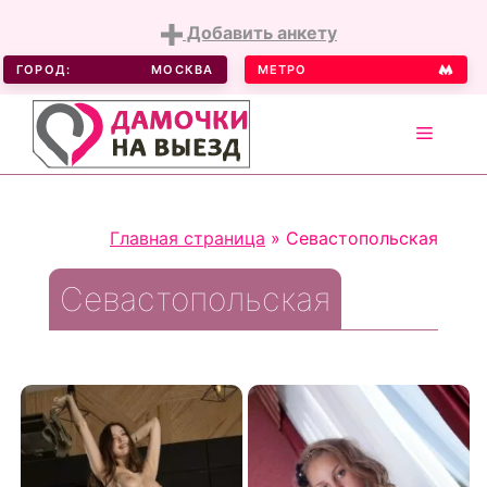
Добавить анкету
ГОРОД:
МОСКВА
МЕТРО
MENU
Skip
to
Главная страница
»
Севастопольская
content
Севастопольская