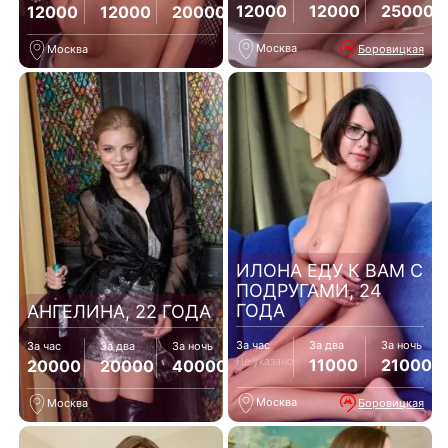
12000
12000
25000
12000
12000
20000
Москва
Боровицкая
Москва
ИЛОНА ЕДУ К ВАМ С
ПОДРУГАМИ, 24
ГОДА
АНГЕЛИНА, 22 ГОДА
За час
За два
За ночь
За час
За два
За ночь
Не указано
11000
21000
20000
20000
40000
Москва
Боровицкая
Москва