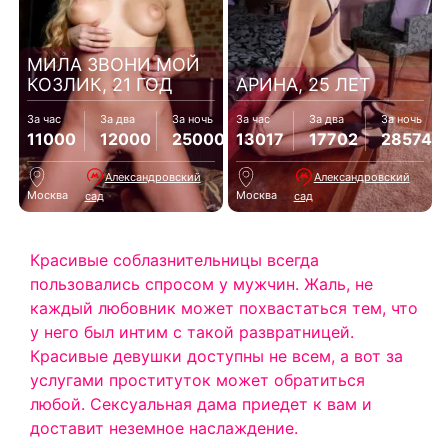
МИЛА ЗВОНИ МОЙ
КОЗЛИК, 21 ГОД
АРИНА, 25 ЛЕТ
За час
За два
За ночь
За час
За два
За ночь
11000
12000
25000
13017
17702
28574
Александровский
Александровский
Москва
Москва
сад
сад
Красивые соблазнительницы всегда
пользовались спросом у мужчин. Жаль, не
каждый любовник может похвастаться тем, что
у него был интим с такой развратницей.
Красивые девушки доступны не всем, а вот за
услугами проституток может обратиться
любой. Сексуальная дама приедет к вам и
доставит неземное наслаждение.