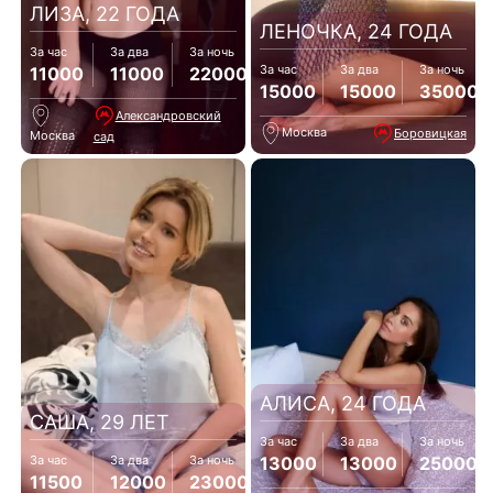
ЛИЗА, 22 ГОДА
ЛЕНОЧКА, 24 ГОДА
За час
За два
За ночь
За час
За два
За ночь
11000
11000
22000
15000
15000
35000
Александровский
Москва
Боровицкая
Москва
сад
АЛИСА, 24 ГОДА
САША, 29 ЛЕТ
За час
За два
За ночь
13000
13000
25000
За час
За два
За ночь
11500
12000
23000