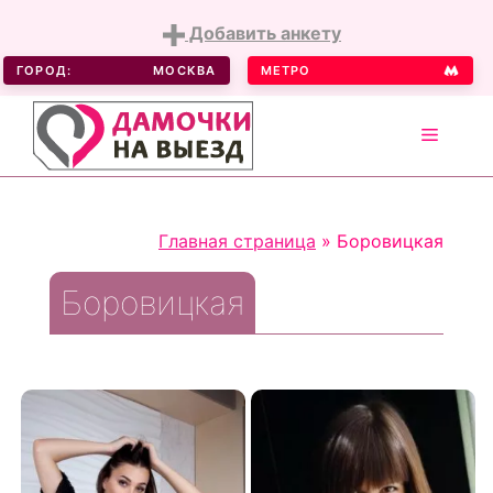
Добавить анкету
ГОРОД:
МОСКВА
МЕТРО
MENU
Skip
to
Главная страница
»
Боровицкая
content
Боровицкая