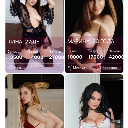
МАРИНА, 23 ГОДА
ТИНА, 27 ЛЕТ
За час
За два
За ночь
За час
За два
За ночь
10000
17000
42000
13500
14000
27000
Москва
Боровицкая
Москва