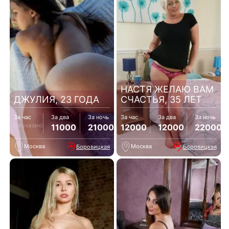
НАСТЯ ЖЕЛАЮ ВАМ
ДЖУЛИЯ, 23 ГОДА
СЧАСТЬЯ, 35 ЛЕТ
За час
За два
За ночь
За час
За два
За ночь
Не указано
11000
21000
12000
12000
22000
Москва
Москва
Боровицкая
Боровицкая