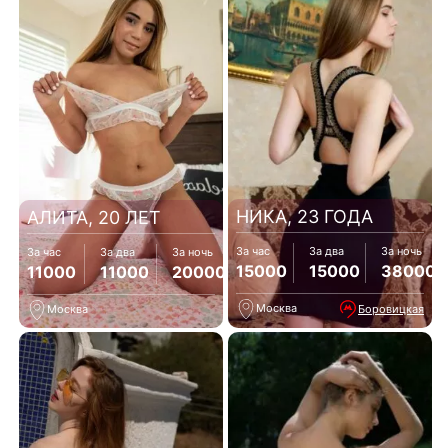
НИКА, 23 ГОДА
АЛИТА, 20 ЛЕТ
За час
За два
За ночь
За час
За два
За ночь
15000
15000
38000
11000
11000
20000
Москва
Боровицкая
Москва