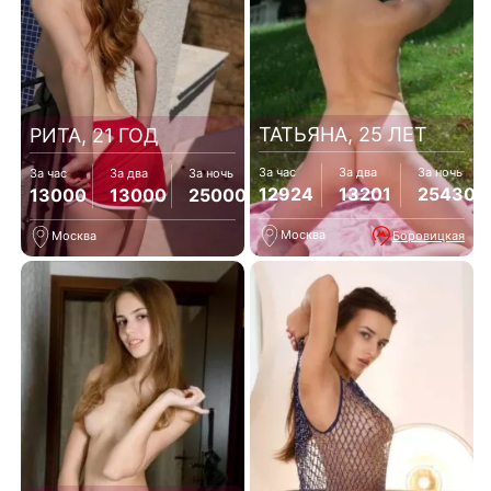
ТАТЬЯНА, 25 ЛЕТ
РИТА, 21 ГОД
За час
За два
За ночь
За час
За два
За ночь
12924
13201
25430
13000
13000
25000
Москва
Боровицкая
Москва