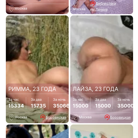
Библиотека
Москва
Москва
им.Ленина
РИММА, 23 ГОДА
ЛАЙЗА, 23 ГОДА
За час
За два
За ночь
За час
За два
За ночь
15334
15735
35066
15000
15000
35000
Москва
Москва
Боровицкая
Боровицкая