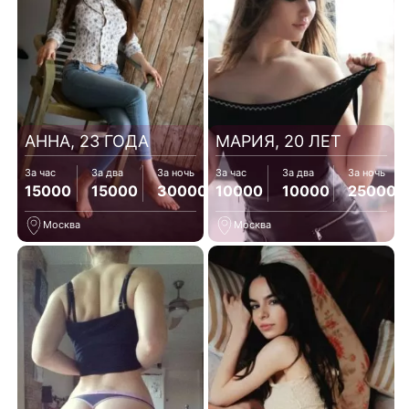
АННА, 23 ГОДА
МАРИЯ, 20 ЛЕТ
За час
За два
За ночь
За час
За два
За ночь
15000
15000
30000
10000
10000
25000
Москва
Москва