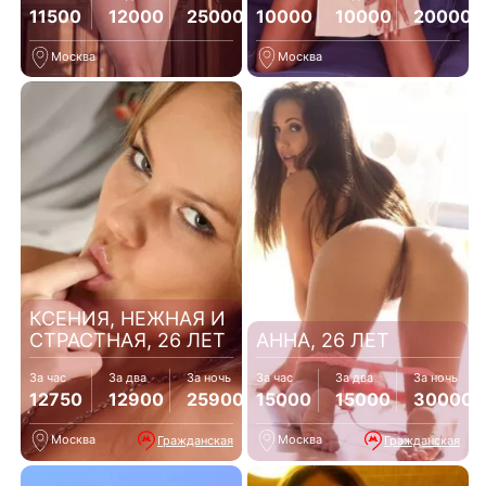
11500
12000
25000
10000
10000
20000
Москва
Москва
КСЕНИЯ, НЕЖНАЯ И
СТРАСТНАЯ, 26 ЛЕТ
АННА, 26 ЛЕТ
За час
За два
За ночь
За час
За два
За ночь
12750
12900
25900
15000
15000
30000
Москва
Москва
Гражданская
Гражданская