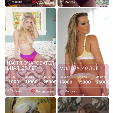
Москва
Гражданская
Москва
НАСТЯ,ОЧАРОВАТЕЛ
ЬНАЯ, 26 ЛЕТ
МИЛЕНА, 40 ЛЕТ
За час
За два
За ночь
За час
За два
За ночь
11000
11000
25000
15000
15000
25000
Москва
Дмитровская
Москва