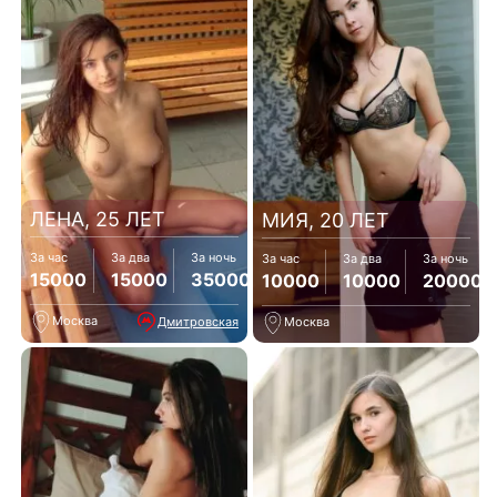
ЛЕНА, 25 ЛЕТ
МИЯ, 20 ЛЕТ
За час
За два
За ночь
За час
За два
За ночь
15000
15000
35000
10000
10000
20000
Москва
Дмитровская
Москва