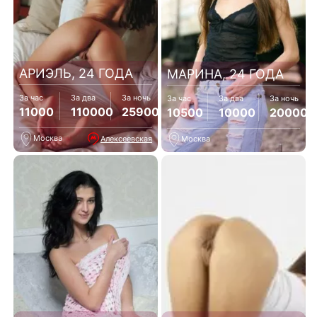
АРИЭЛЬ, 24 ГОДА
МАРИНА, 24 ГОДА
За час
За два
За ночь
За час
За два
За ночь
11000
110000
25900
10500
10000
20000
Москва
Алексеевская
Москва