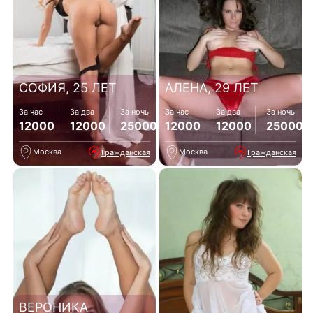
СОФИЯ, 25 ЛЕТ
АЛЕНА, 29 ЛЕТ
За час
За два
За ночь
За час
За два
За ночь
12000
12000
25000
12000
12000
25000
Москва
Москва
Гражданская
Гражданская
ВЕРОНИКА