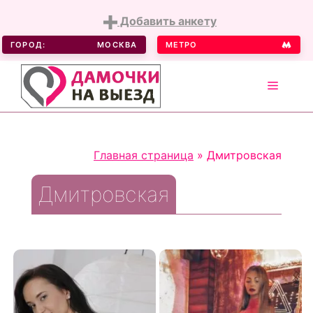
Добавить анкету
ГОРОД:
МОСКВА
МЕТРО
MENU
Skip
to
Главная страница
»
Дмитровская
content
Дмитровская