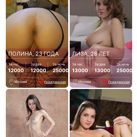
ПОЛИНА, 23 ГОДА
ЛИЗА, 28 ЛЕТ
За час
За два
За ночь
За час
За два
За ночь
12000
12000
25000
13000
13000
25000
Москва
Москва
Гражданская
Гражданская