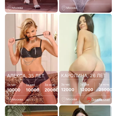
Москва
Москва
КАРОЛИНА, 26 ЛЕТ
АЛЕКСА, 35 ЛЕТ
За час
За два
За ночь
За час
За два
За ночь
12000
12000
25000
10000
10000
20000
Москва
Гражданская
Москва