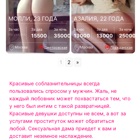
МОЛЛИ, 23 ГОДА
АЗАЛИЯ, 22 ГОДА
За час
За два
За ночь
За час
За два
За ночь
Не указано
15500
35000
13000
13000
25000
Москва
Москва
Дмитровская
Гражданская
1
2
»
Красивые соблазнительницы всегда
пользовались спросом у мужчин. Жаль, не
каждый любовник может похвастаться тем, что
у него был интим с такой развратницей.
Красивые девушки доступны не всем, а вот за
услугами проституток может обратиться
любой. Сексуальная дама приедет к вам и
доставит неземное наслаждение.