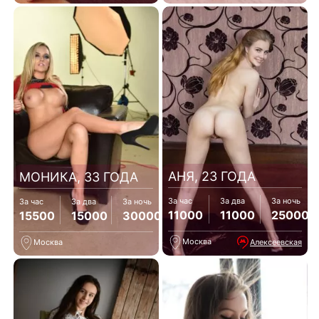
АНЯ, 23 ГОДА
МОНИКА, 33 ГОДА
За час
За два
За ночь
За час
За два
За ночь
11000
11000
25000
15500
15000
30000
Москва
Алексеевская
Москва