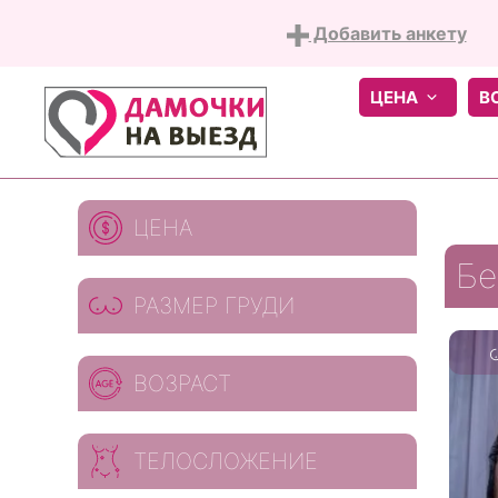
Добавить анкету
ЦЕНА
В
Skip
ЦЕНА
to
content
Бе
РАЗМЕР ГРУДИ
ВОЗРАСТ
ТЕЛОСЛОЖЕНИЕ