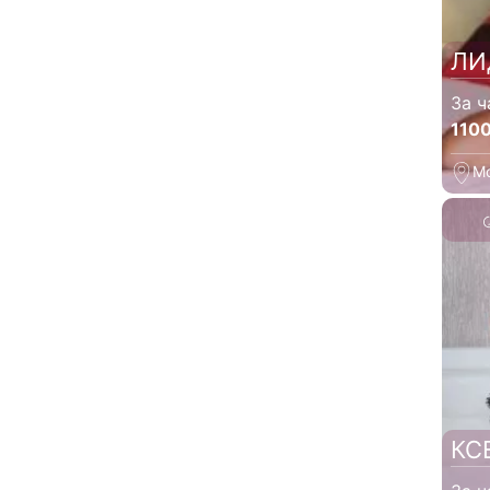
ЛИ
За ч
110
М
КС