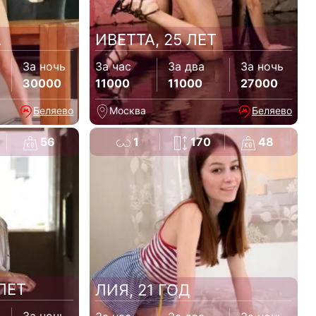
А
ИВЕТТА, 25 ЛЕТ
За ночь
За час
За два
За ночь
30000
11000
11000
27000
Беляево
Москва
Беляево
56
1
170
48
ЛЕТ
ЛИЯ, 21 ГОД