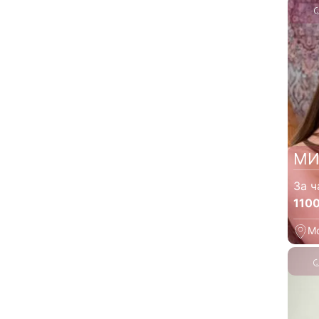
МИ
За ч
110
М