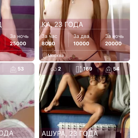
Д
КА, 23 ГОДА
За ночь
За час
За два
За ночь
25000
8000
10000
20000
Москва
53
2
169
54
ГОДА
АШУРА, 23 ГОДА