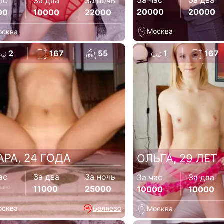
За час
За два
ас
За два
За ночь
20000
20000
00
10000
22000
Москва
осква
2
167
55
1
167
АРА, 24 ГОДА
ОЛЬГА, 29 ЛЕТ
ас
За два
За ночь
За час
За два
зано
11000
25000
10000
10000
осква
Беляево
Москва