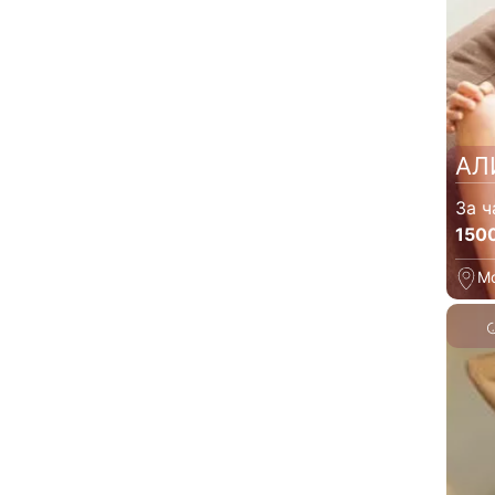
АЛ
За ч
150
М