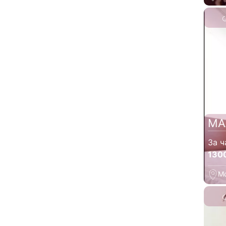
МА
За ч
130
М