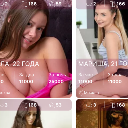
2
166
59
2
166
ЛА, 22 ГОДА
МАРИША, 21 Г
ас
За два
За ночь
За час
За два
00
11000
25000
11000
11000
осква
Москва
3
168
53
3
168