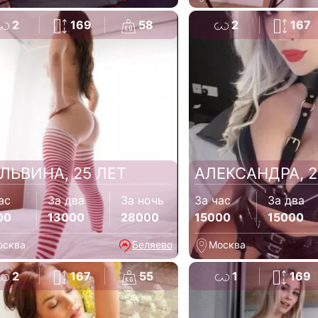
2
169
58
2
167
ЛЬВИНА, 25 ЛЕТ
АЛЕКСАНДРА, 2
ас
За два
За ночь
За час
За два
00
13000
28000
15000
15000
осква
Беляево
Москва
2
167
55
1
169