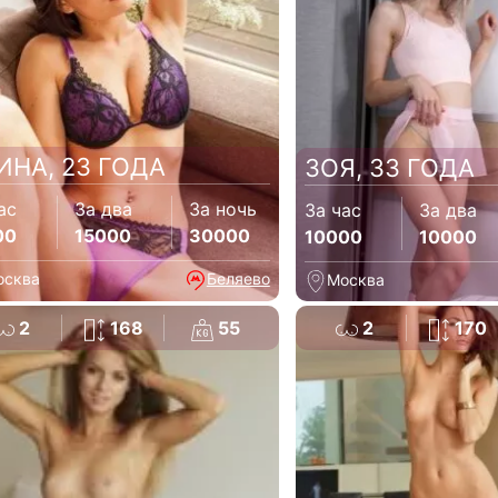
ИНА, 23 ГОДА
ЗОЯ, 33 ГОДА
ас
За два
За ночь
За час
За два
00
15000
30000
10000
10000
осква
Беляево
Москва
2
168
55
2
170