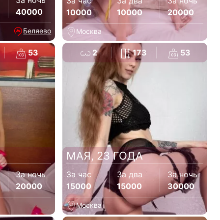
За ночь
За час
За два
За ночь
40000
10000
10000
20000
Беляево
Москва
53
2
173
53
МАЯ, 23 ГОДА
За ночь
За час
За два
За ночь
20000
15000
15000
30000
Москва