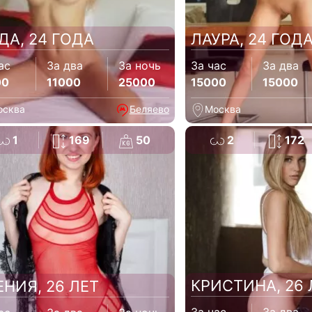
ДА, 24 ГОДА
ЛАУРА, 24 ГОД
ас
За два
За ночь
За час
За два
00
11000
25000
15000
15000
осква
Беляево
Москва
1
169
50
2
172
КРИСТИНА, 26 
ЕНИЯ, 26 ЛЕТ