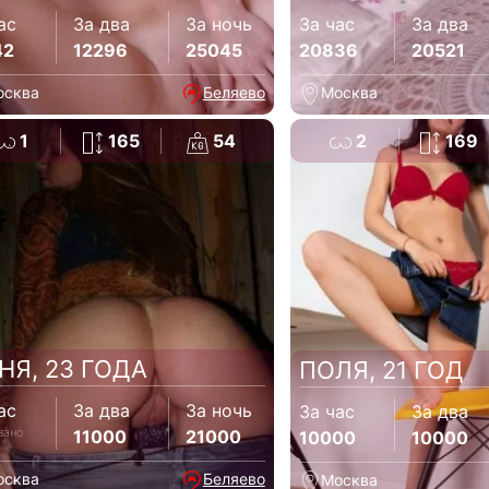
ас
За два
За ночь
За час
За два
42
12296
25045
20836
20521
осква
Беляево
Москва
1
165
54
2
169
НЯ, 23 ГОДА
ПОЛЯ, 21 ГОД
ас
За два
За ночь
За час
За два
зано
11000
21000
10000
10000
осква
Беляево
Москва