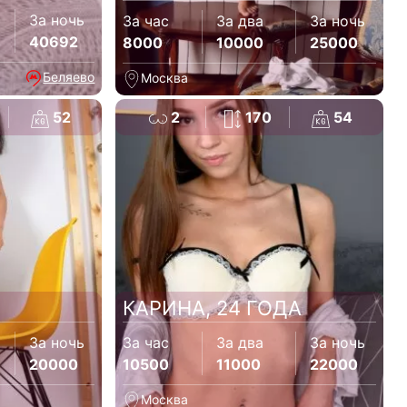
За ночь
За час
За два
За ночь
40692
8000
10000
25000
Беляево
Москва
52
2
170
54
КАРИНА, 24 ГОДА
За ночь
За час
За два
За ночь
20000
10500
11000
22000
Москва