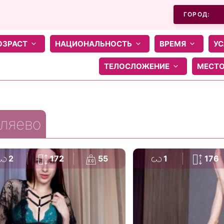
ГОРОД:
ОЗРАСТ
НАЦИОНАЛЬНОСТЬ
ВРЕМЯ
УС
ТЕЛОСЛОЖЕНИЕ
МЕСТ
ляево
2
172
55
1
176