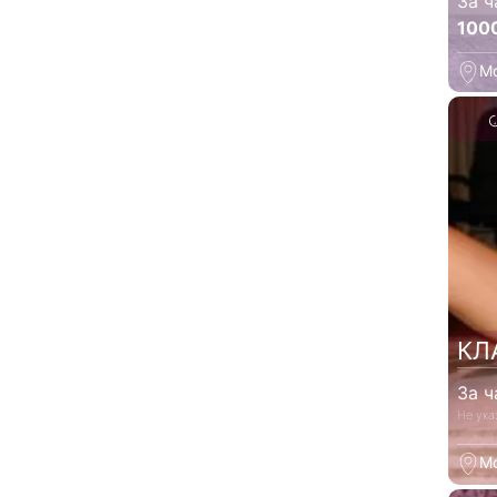
За ч
100
М
КЛ
За ч
Не ука
М