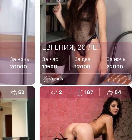
ЕВГЕНИЯ, 26 ЛЕТ
За ночь
За час
За два
За ночь
20000
11500
12000
22000
Москва
52
2
167
54