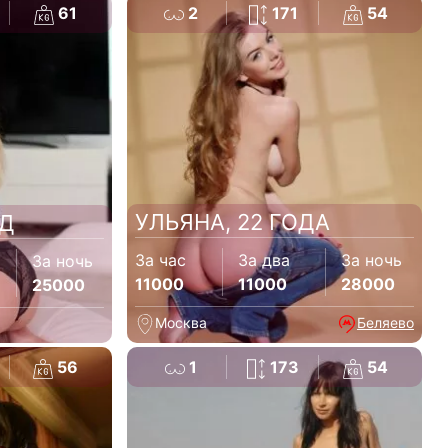
61
2
171
54
УЛЬЯНА, 22 ГОДА
ОД
За час
За два
За ночь
За ночь
11000
11000
28000
25000
Москва
Беляево
56
1
173
54