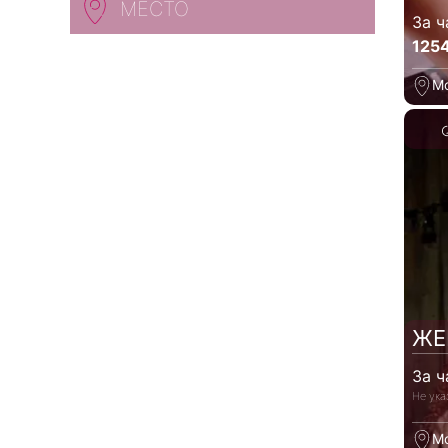
МЕСТО
За ч
125
М
ЖЕ
За ч
Не ука
М