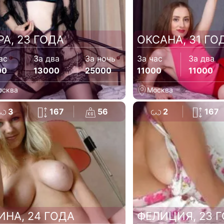
РА, 23 ГОДА
ОКСАНА, 31 ГО
ас
За два
За ночь
За час
За два
00
13000
25000
11000
11000
осква
Москва
3
167
56
2
167
ИНА, 24 ГОДА
ФЕЛИЦИЯ, 23 