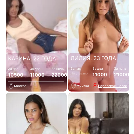
ЛИЛИЯ, 23 ГОДА
КАРИНА, 22 ГОДА
За час
За два
За ночь
За час
За два
За ночь
Не указано
11000
21000
10500
11000
22000
Москва
Боровское шоссе
Москва