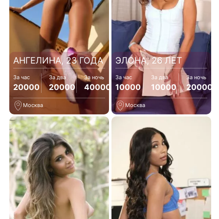
АНГЕЛИНА, 23 ГОДА
ЭЛОНА, 26 ЛЕТ
За час
За два
За ночь
За час
За два
За ночь
20000
20000
40000
10000
10000
20000
Москва
Москва