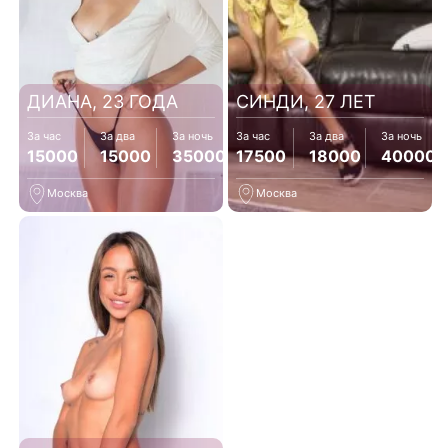
ДИАНА, 23 ГОДА
СИНДИ, 27 ЛЕТ
За час
За два
За ночь
За час
За два
За ночь
15000
15000
35000
17500
18000
40000
Москва
Москва