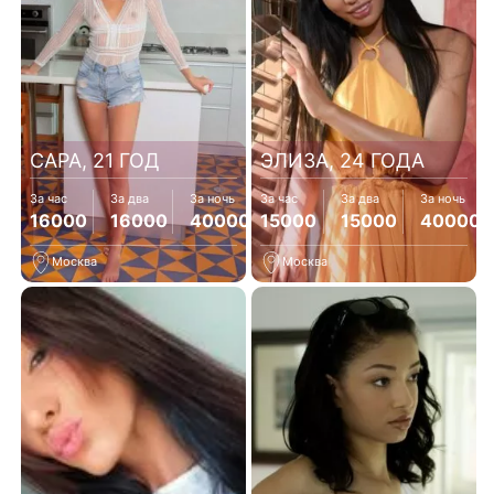
САРА, 21 ГОД
ЭЛИЗА, 24 ГОДА
За час
За два
За ночь
За час
За два
За ночь
16000
16000
40000
15000
15000
40000
Москва
Москва