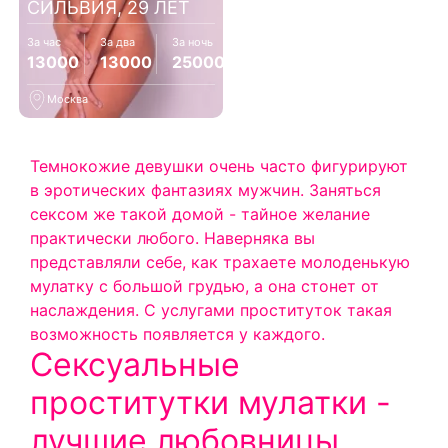
СИЛЬВИЯ, 29 ЛЕТ
За час
За два
За ночь
13000
13000
25000
Москва
Темнокожие девушки очень часто фигурируют
в эротических фантазиях мужчин. Заняться
сексом же такой домой - тайное желание
практически любого. Наверняка вы
представляли себе, как трахаете молоденькую
мулатку с большой грудью, а она стонет от
наслаждения. С услугами проституток такая
возможность появляется у каждого.
Сексуальные
проститутки мулатки -
лучшие любовницы