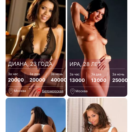
ДИАНА, 23 ГОДА
ИРА, 28 ЛЕТ
За час
За два
За ночь
За час
За два
За ночь
20000
20000
40000
13000
13000
25000
Москва
Беломорская
Москва