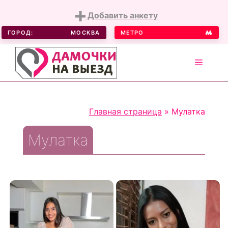
Добавить анкету
ГОРОД:
МОСКВА
МЕТРО
MENU
Skip
to
Главная страница
»
Мулатка
content
Мулатка