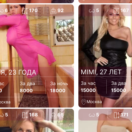
6
170
92
5
167
MIMI, 27 ЛЕТ
Я, 23 ГОДА
За час
За два
ас
За два
За ночь
15000
15000
0
8000
18000
Москва
осква
5
168
65
5
171