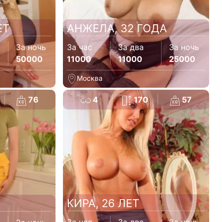
ЕТ
АНЖЕЛА, 32 ГОДА
За ночь
За час
За два
За ночь
50000
11000
11000
25000
Москва
76
4
170
57
КИРА, 26 ЛЕТ