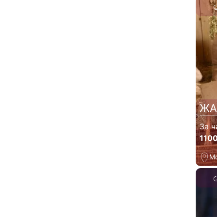
ЖА
За ч
110
М