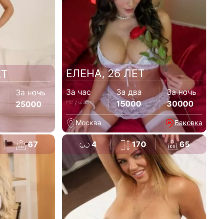
ЕЛЕНА, 26 ЛЕТ
ЕТ
За час
За два
За ночь
За ночь
Не указано
15000
30000
25000
Москва
Баковка
67
4
170
65