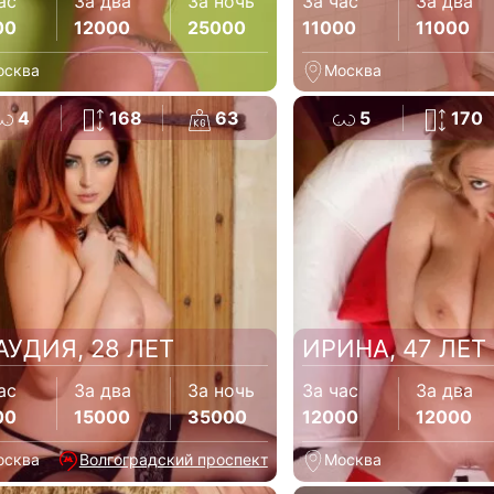
ас
За два
За ночь
За час
За два
00
12000
25000
11000
11000
осква
Москва
4
168
63
5
170
АУДИЯ, 28 ЛЕТ
ИРИНА, 47 ЛЕТ
ас
За два
За ночь
За час
За два
00
15000
35000
12000
12000
осква
Волгоградский проспект
Москва