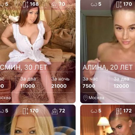
5
168
70
5
170
СМИН, 30 ЛЕТ
АЛИНА, 20 ЛЕТ
ас
За два
За ночь
За час
За два
00
11000
21000
7500
12000
осква
Москва
5
170
72
5
172