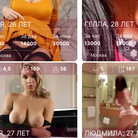
ГЕЛЛА, 28 ЛЕТ
Я, 26 ЛЕТ
За час
За два
ас
За два
За ночь
13000
13000
00
14000
30000
Москва
осква
4,5
169
58
5
167
Я, 27 ЛЕТ
ЛЮДМИЛА, 27 