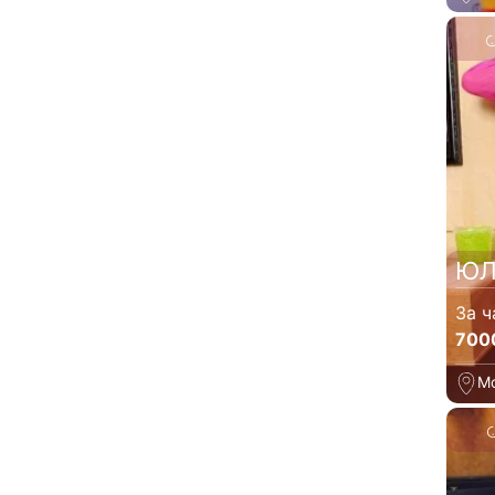
ЮЛ
За ч
700
М