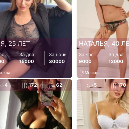
Я, 25 ЛЕТ
НАТАЛЬЯ, 40 Л
ас
За два
За ночь
За час
За два
00
15000
30000
9000
12000
осква
Москва
4
172
62
5
170