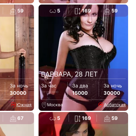
59
5
169
59
ВАРВАРА, 28 ЛЕТ
За ночь
За час
За два
За ночь
Не указано
30000
15000
30000
Южная
Москва
Арбатская
67
5
169
59