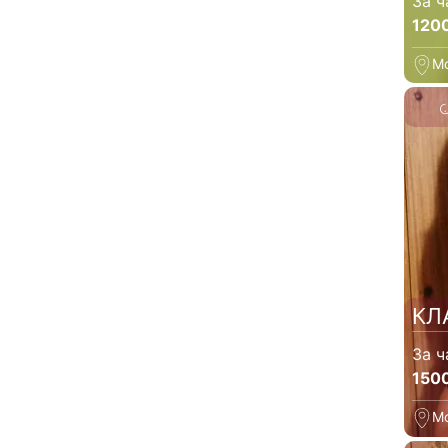
За ч
120
М
КЛ
За ч
150
М