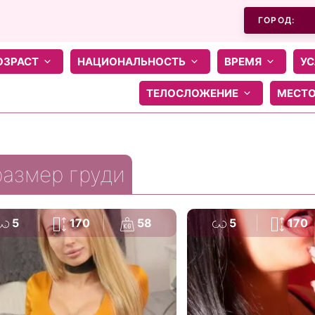
ГОРОД:
ОЗРАСТ
НАЦИОНАЛЬНОСТЬ
ВРЕМЯ
УС
ТЕЛОСЛОЖЕНИЕ
МЕСТ
размер груди
5
170
58
5
170