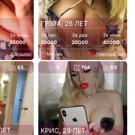
ГРЭТА, 26 ЛЕТ
За ночь
За час
За два
За ночь
25000
20000
20000
40000
Хорошево
Москва
Алексеевская
65
5
168
63
ЛЕТ
КРИС, 29 ЛЕТ