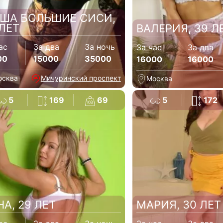
ША БОЛЬШИЕ СИСИ,
 ЛЕТ
ВАЛЕРИЯ, 39 Л
ас
За два
За ночь
За час
За два
00
15000
35000
16000
16000
осква
Мичуринский проспект
Москва
5
169
69
5
172
НА, 29 ЛЕТ
МАРИЯ, 30 ЛЕТ