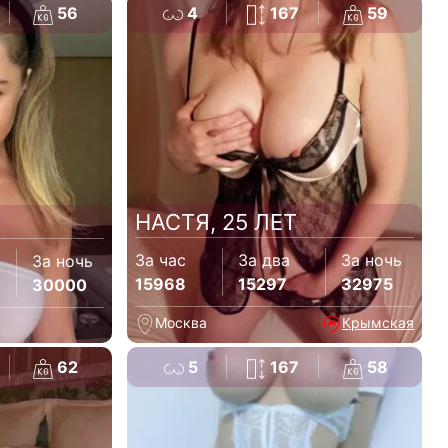
56
4
167
59
НАСТЯ, 25 ЛЕТ
За час
За два
За ночь
За ночь
15968
15297
32975
30000
Москва
Крымская
62
5
167
58