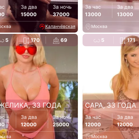
ас
За два
За ночь
За час
За два
00
15000
37000
13000
13000
осква
Каланчёвская
Москва
5
170
69
5
171
ЖЕЛИКА, 33 ГОДА
САРА, 33 ГОДА
ас
За два
За ночь
За час
За два
00
12000
25000
12000
12000
осква
Москва