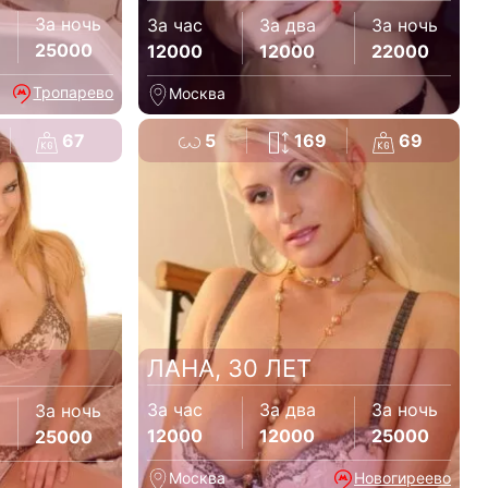
За ночь
За час
За два
За ночь
25000
12000
12000
22000
Тропарево
Москва
67
5
169
69
ЛАНА, 30 ЛЕТ
За час
За два
За ночь
За ночь
12000
12000
25000
25000
Москва
Новогиреево