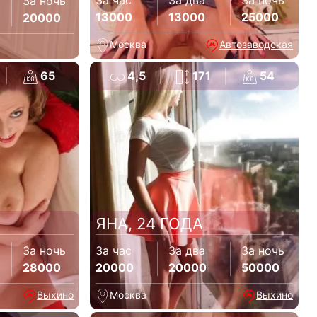
За час
За два
За ночь
За ночь
13000
13000
25000
20000
Москва
Автозаводская
65
4,5
171
54
ЯНА, 24 ГОДА
За ночь
За час
За два
За ночь
28000
20000
20000
50000
Выхино
Москва
Выхино