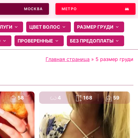
МОСКВА
МЕТРО
ЛУГИ
ЦВЕТ ВОЛОС
РАЗМЕР ГРУДИ
О
ПРОВЕРЕННЫЕ
БЕЗ ПРЕДОПЛАТЫ
Главная страница
»
5 размер груди
58
4
168
59