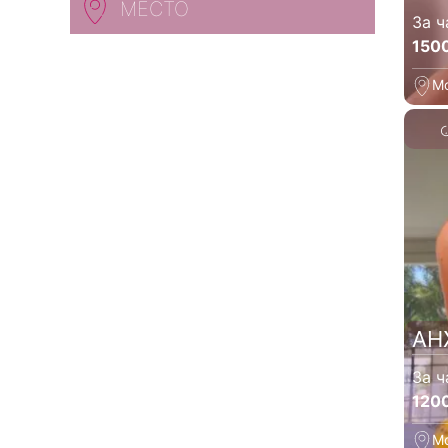
МЕСТО
За ч
150
М
АН
За ч
120
М