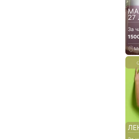
МА
27
За ч
150
М
ЛЕ