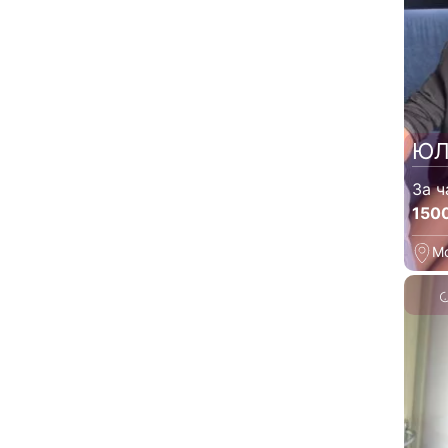
ЮЛ
За ч
150
М