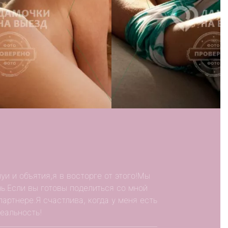
и и объятия,я в восторге от этого!Мы
нь.Если вы готовы поделиться со мной
артнере.Я счастлива, когда у меня есть
еальность!