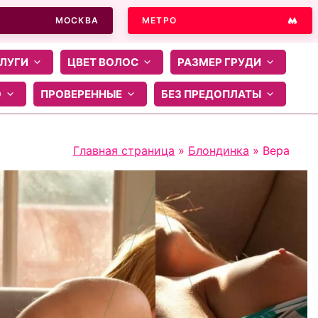
МОСКВА
МЕТРО
ЛУГИ
ЦВЕТ ВОЛОС
РАЗМЕР ГРУДИ
О
ПРОВЕРЕННЫЕ
БЕЗ ПРЕДОПЛАТЫ
Главная страница
»
Блондинка
»
Вера