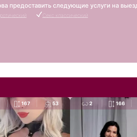
това предоставить следующие услуги на выез
ротический
Секс классический
167
53
2
166