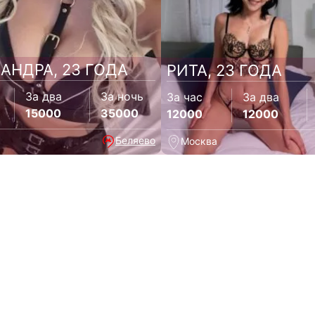
АНДРА, 23 ГОДА
РИТА, 23 ГОДА
За два
За ночь
За час
За два
15000
35000
12000
12000
Беляево
Москва