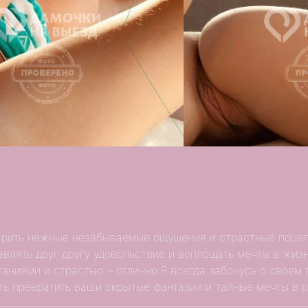
арить нежные незабываемые ощущения и страстные поцелу
авлять друг другу удовольствие и воплощать мечты в жиз
аниями и страстью – отлично.Я всегда забочусь о своем п
ь превратить ваши скрытые фантазии и тайные мечты в р