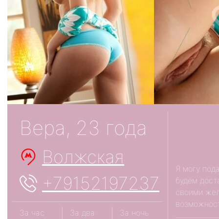
Вера, 23 года
Волжская
Я могу под
+79152197237
будем дост
своими жел
возможност
За час
За два
За ночь