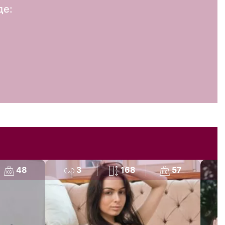
де:
48
3
168
57