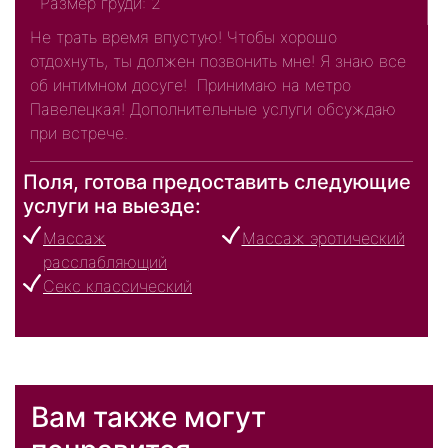
Размер груди: 2
Не трать время впустую! Чтобы хорошо
отдохнуть, ты должен позвонить мне! Я знаю все
об интимном досуге! Принимаю на метро
Павелецкая! Дополнительные услуги обсуждаю
при встрече.
Поля, готова предоставить следующие
услуги на выезде:
Массаж
Массаж эротический
расслабляющий
Секс классический
Вам также могут