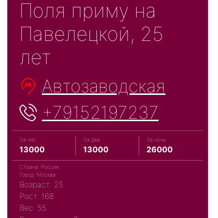
Поля приму на
Павелецкой, 25
лет
Автозаводская
+79152197237
За час
За два
За ночь
13000
13000
26000
Страна: Россия
Город: Москва
Возраст: 25
Рост: 168
Вес: 55