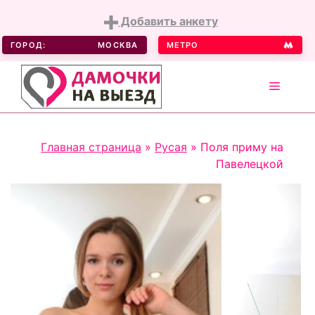
Добавить анкету
ГОРОД:
МОСКВА
МЕТРО
MENU
Skip
Главная страница
»
Русая
»
Поля приму на
to
Павелецкой
content