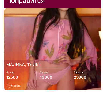
понравится
МАЛИКА, 19 ЛЕТ
За час
За два
За ночь
12500
13000
25000
рт
Москва