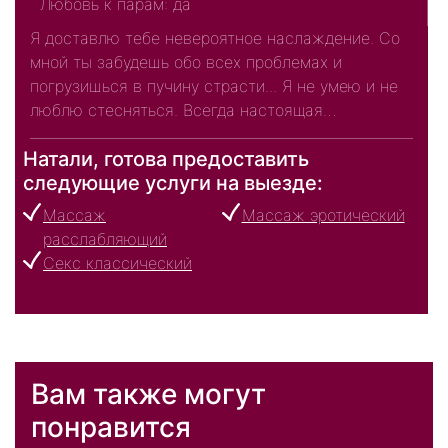
Любовь к парам: да
Я доставлю тебе невероятное наслаждение. Со
мной ты забудешь обо всех проблемах и
погрузишься в пучину страсти... Я не умею и не
люблю стесняться. Всегда настоящая…
Натали, готова предоставить
следующие услуги на выезде:
Массаж
Массаж эротический
расслабляющий
Секс классический
Вам также могут
понравится