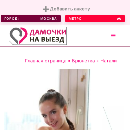
Добавить анкету
ГОРОД:
МОСКВА
МЕТРО
MENU
Skip
Главная страница
»
Брюнетка
»
Натали
to
content