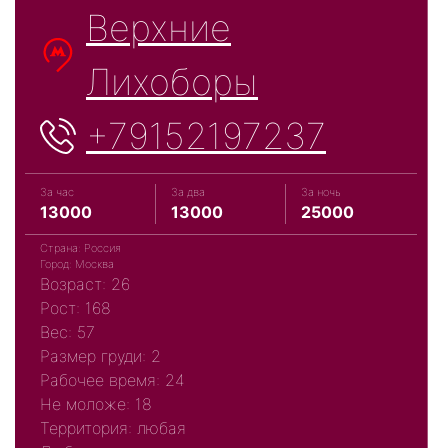
Верхние
Лихоборы
+79152197237
За час
За два
За ночь
13000
13000
25000
Страна: Россия
Город: Москва
Возраст: 26
Рост: 168
Вес: 57
Размер груди: 2
Рабочее время: 24
Не моложе: 18
Территория: любая