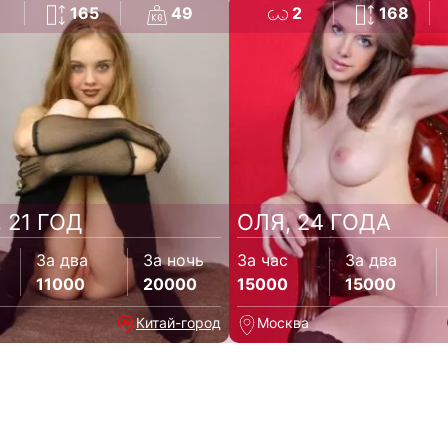
165
49
2
168
 21 ГОД
ОЛЯ, 24 ГОДА
За два
За ночь
За час
За два
11000
20000
15000
15000
Китай-город
Москва