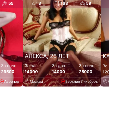
55
3
168
59
АЛЕКСА, 26 ЛЕТ
КАТ
За ночь
За час
За два
За ночь
За ч
26500
14000
14000
25000
1200
Аэропорт
Москва
Верхние Лихоборы
Мо