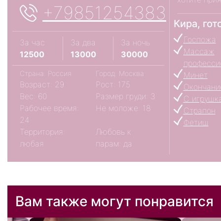
+79851254383
Кира, го
Госпожа
За час
За два
За ночь
Массаж
12500
13000
30000
професси
Страна: Россия
Город: Москва
Минет
Возраст: 29
Рост: 175
Окончание
Вес: 60
Размер груди: 3
С игрушк
Рабочее время:
Не моложе: 18
Страпон
24
Фетиш
Территория:
Любовь к
любая
парам: да
Вам также могут понравится