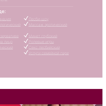
де:
инация
Лесби-шоу
логический
Массаж эротический
езервативе
Минет глубокий
на лицо
Ролевые игры
ический
Секс лесбийский
Услуги семейной паре