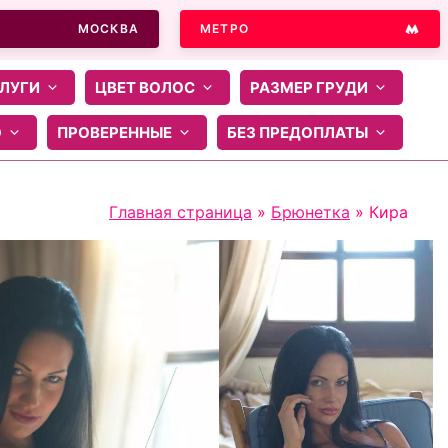
МОСКВА
МЕТРО
ЛУГИ
ЦВЕТ ВОЛОС
РАЗМЕР ГРУДИ
О
ПРОВЕРЕННЫЕ
БЕЗ ПРЕДОПЛАТЫ
Главная страница
»
Брюнетка
»
Кира