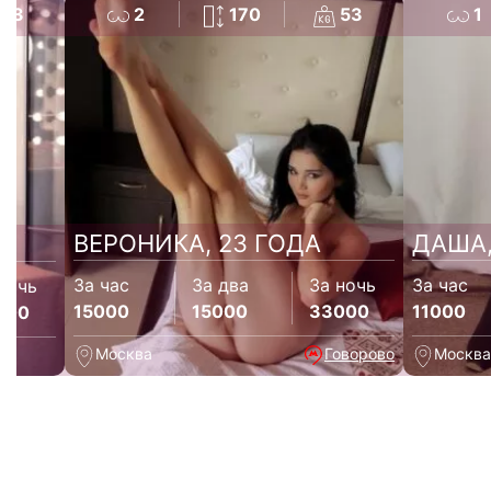
73
2
170
53
1
ВЕРОНИКА, 23 ГОДА
ДАША,
За час
За два
За ночь
За час
ночь
15000
15000
33000
11000
000
Москва
Говорово
Москва