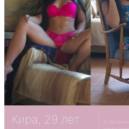
Кира, 29 лет
Я, несомне
хотите при