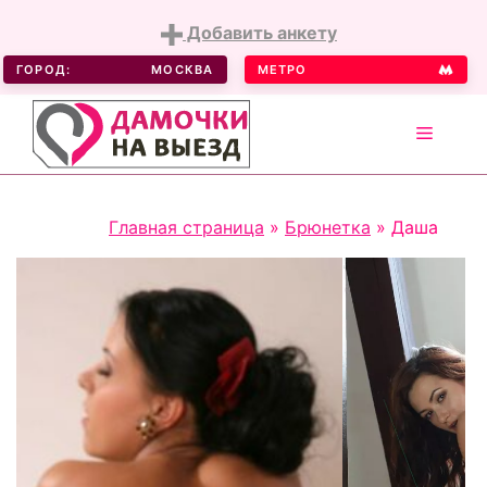
Добавить анкету
ГОРОД:
МОСКВА
МЕТРО
MENU
Skip
Главная страница
»
Брюнетка
»
Даша
to
content