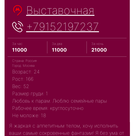
Выставочная
+79152197237
За час
За два
За ночь
11000
11000
21000
Страна: Россия
Город: Москва
Возраст: 24
Рост: 166
Вес: 52
Размер груди: 1
Любовь к парам: Люблю семейные пары
Рабочее время: круглосуточно
Не моложе: 18
Я жаркая с аппетитным телом, хочу исполнить
ваши самые сокровенные фантазии! Я без ума от