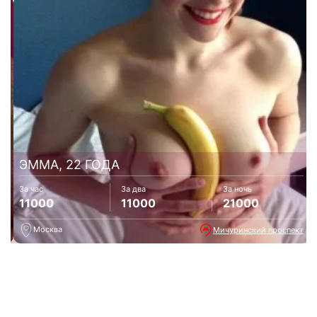
ЭММА, 22 ГОДА
За час
За два
За ночь
11000
11000
21000
Москва
Мичуринский проспект